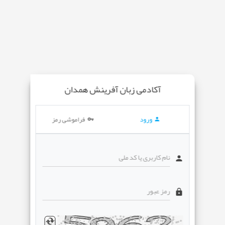
آکادمی زبان آفرینش همدان
ورود
فراموشی رمز
نام کاربری یا کد ملی
رمز عبور