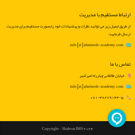
ارتباط مستقیم با مدیریت
از طریق ایمیل زیر می توانید نظرات و پیشنهادات خود رابصورت مستقیم برای مدیریت
ارسال فرمایید:
info [at] afarinesh-academy.com
تماس با ما
خیابان طالقانی چهارراه امیرکبیر
info [at] afarinesh-academy.com
081-38279144-5
Copyright © Shahvar IMS 2024